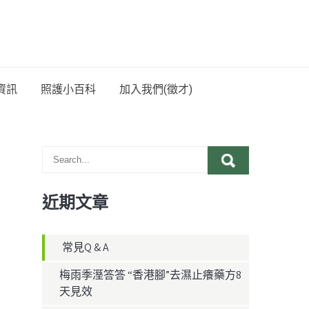
資訊
照護小百科
加入我們(徵才)
近期文章
常見Q & A
梅雨季溼答答 “香港腳”去濕止癢藥方8
天見效