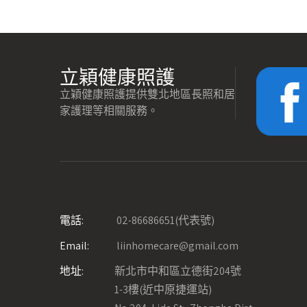
立穎健康照護
立穎健康照護提供雙北地區長照和居
家護理等相關服務。
電話:
02-86686651(代表號)
Email:
liinhomecare@gmail.com
地址:
新北市中和區立德街204號
1-3樓(近中原捷運站)