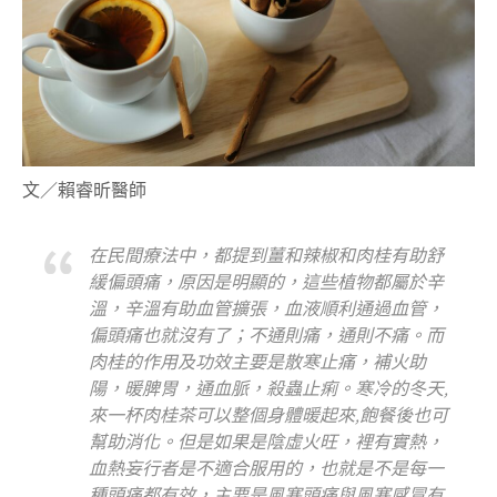
文／賴睿昕醫師
在民間療法中，都提到薑和辣椒和肉桂有助舒
緩偏頭痛，原因是明顯的，這些植物都屬於辛
溫，辛溫有助血管擴張，血液順利通過血管，
偏頭痛也就沒有了；不通則痛，通則不痛。而
肉桂的作用及功效主要是散寒止痛，補火助
陽，暖脾胃，通血脈，殺蟲止痢。寒冷的冬天,
來一杯肉桂茶可以整個身體暖起來,飽餐後也可
幫助消化。但是如果是陰虛火旺，裡有實熱，
血熱妄行者是不適合服用的，也就是不是每一
種頭痛都有效，主要是風寒頭痛與風寒感冒有