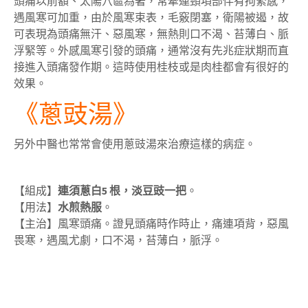
頭痛以前額、太陽穴區為著，常牽連頸項部伴有拘緊感，
遇風寒可加重，由於風寒束表，毛竅閉塞，衛陽被遏，故
可表現為頭痛無汗、惡風寒，無熱則口不渴、苔薄白、脈
浮緊等。外感風寒引發的頭痛，通常沒有先兆症狀期而直
接進入頭痛發作期。這時使用桂枝或是肉桂都會有很好的
效果。
《蔥豉湯》
另外中醫也常常會使用蔥豉湯來治療這樣的病症。
【組成】
連須蔥白5 根，淡豆豉一把
。
【用法】
水煎熱服
。
【主治】風寒頭痛。證見頭痛時作時止，痛連項背，惡風
畏寒，遇風尤劇，口不渴，苔薄白，脈浮。