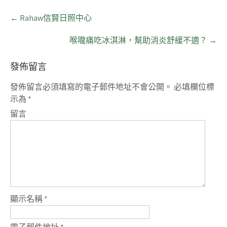
P
←
Rahaw信賢日照中心
o
s
喉嚨痛吃冰淇淋，幫助消炎舒緩不適？
→
t
n
發佈留言
a
v
發佈留言必須填寫的電子郵件地址不會公開。
必填欄位標
i
示為
*
g
a
留言
t
i
o
n
顯示名稱
*