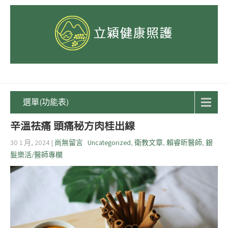
選單(功能表)
辛溫祛痛 頭痛秘方肉桂出線
30 1 月, 2024
|
尚無留言
Uncategorized
,
衛教文章
,
賴睿昕醫師
,
銀
髮樂活/醫師專欄