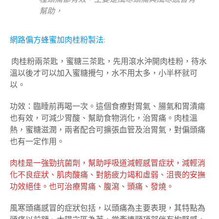
幫助，
網路偏方蜂蜜加肉桂粉製法:
肉桂粉兩茶匙，蜜糖三茶匙，先用滾水沖開肉桂粉，待水
溫以後才可以加入蜜糖攪勻，水不用太多，小半杯就可
以。
功效：臨睡前再喝一次。這個食療對胃氣、腸氣和胃潰瘍
也有效，可減少胃酸、幫助食物消化，治胃痛。肉桂溫
熱，蜜糖滋潤，兩者配合可擴張血管及治胃氣，對偏頭痛
也有一定作用。
肉桂是一強勁抗菌劑，幫助呼吸道減輕感冒症狀，減輕消
化不良症狀、肌肉酸痛、對筋疲力竭和虛弱、沮喪的安撫
功效絕佳。也可治療胃痛、腹瀉、頭痛、發燒。
風寒頭痛感冒的症狀包括，以頭痛為主要表現，其特點為